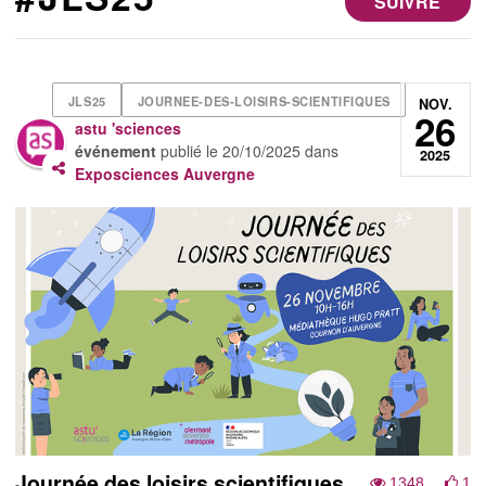
SUIVRE
JLS25
JOURNEE-DES-LOISIRS-SCIENTIFIQUES
NOV.
26
astu 'sciences
événement
publié le
20/10/2025
dans
2025
Exposciences Auvergne
Journée des loisirs scientifiques
1348
1