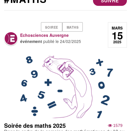
SUIVRE
SOIREE
MATHS
MARS
15
Echosciences Auvergne
événement
publié le
24/02/2025
2025
Soirée des maths 2025
1579