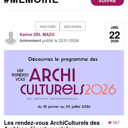
SUIVRE
HISTOIRE
ARCHIVES
JAN.
22
Karine DEL MAZO
événement
publié le
22/01/2026
2026
Les rendez-vous ArchiCulturels des
567