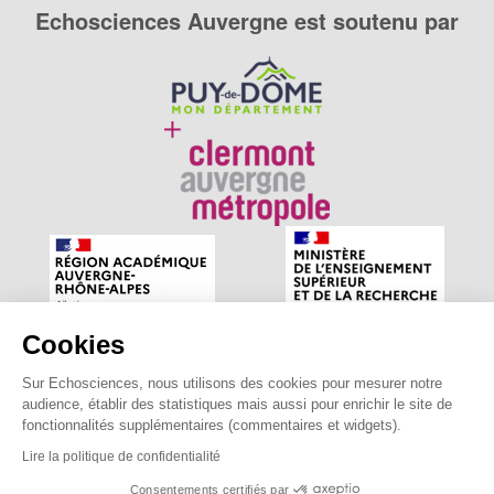
Echosciences Auvergne est soutenu par
Cookies
Sur Echosciences, nous utilisons des cookies pour mesurer notre
Echosciences Auvergne est le réseau social des amateurs
audience, établir des statistiques mais aussi pour enrichir le site de
de sciences et de technologies du territoire. Propulsé par
fonctionnalités supplémentaires (commentaires et widgets).
astu'sciences
.
Lire la politique de confidentialité
Consentements certifiés par