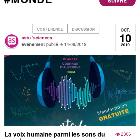
SUIVRE
CONFERENCE
DISCUSSION
OCT.
10
astu 'sciences
événement
publié le
14/08/2019
2019
La voix humaine parmi les sons du
2306