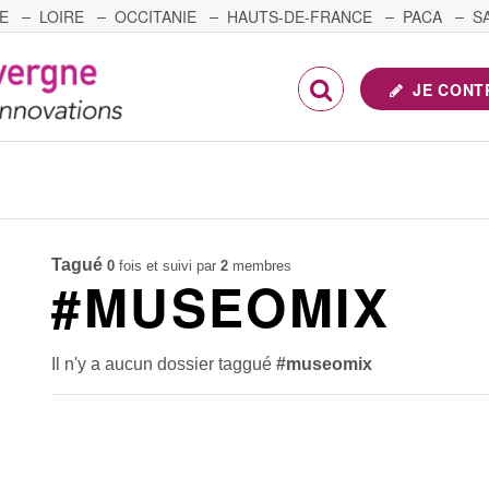
E
LOIRE
OCCITANIE
HAUTS-DE-FRANCE
PACA
S
FRANCHE-COMTÉ
JE CONT
Tagué
0
fois et suivi par
2
membres
#MUSEOMIX
Il n'y a aucun dossier taggué
#museomix