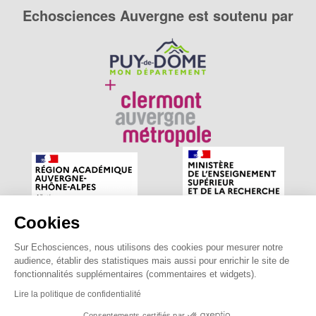
Echosciences Auvergne est soutenu par
Cookies
Sur Echosciences, nous utilisons des cookies pour mesurer notre
Echosciences Auvergne est le réseau social des amateurs
audience, établir des statistiques mais aussi pour enrichir le site de
de sciences et de technologies du territoire. Propulsé par
fonctionnalités supplémentaires (commentaires et widgets).
astu'sciences
.
Lire la politique de confidentialité
Consentements certifiés par