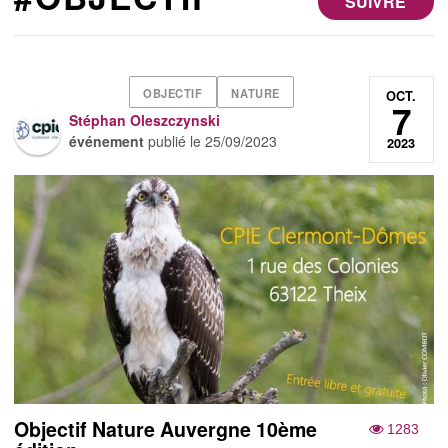
SUIVRE
OBJECTIF
NATURE
OCT.
7
Stéphan Oleszczynski
événement
publié le
25/09/2023
2023
Objectif Nature Auvergne 10ème
1283