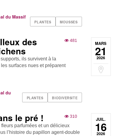
al du Massif
PLANTES
MOUSSES
lleux des
481
MARS
21
ichens
2026
supports, ils survivent à la
 les surfaces nues et préparent
al du
PLANTES
BIODIVERSITE
ns le pré !
310
JUIL.
16
 fleurs parfumées et un délicieux
s l’histoire du papillon agent-double
2026