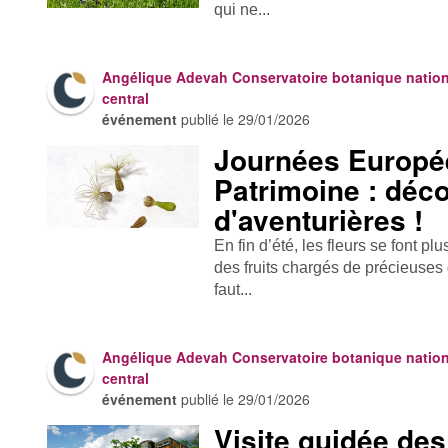
qui ne...
Angélique Adevah Conservatoire botanique nation
central
événement
publié le
29/01/2026
Journées Europé
Patrimoine : déc
d'aventurières !
En fin d’été, les fleurs se font p
des fruits chargés de précieuses g
faut...
Angélique Adevah Conservatoire botanique nation
central
événement
publié le
29/01/2026
Visite guidée des