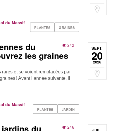
al du Massif
PLANTES
GRAINES
ennes du
242
SEPT.
20
ouvrez les graines
2026
lus rares et se voient remplacées par
raines ! Avant l’année suivante, il
al du Massif
PLANTES
JARDIN
 jardins du
246
JUIL.