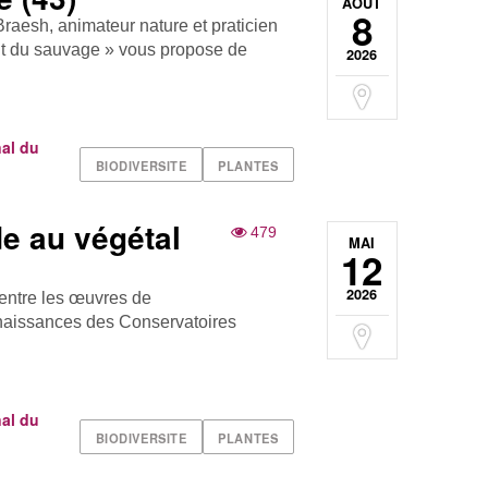
AOÛT
8
 Braesh, animateur nature et praticien
ût du sauvage » vous propose de
2026
al du
BIODIVERSITE
PLANTES
de au végétal
479
MAI
12
2026
 entre les œuvres de
nnaissances des Conservatoires
al du
BIODIVERSITE
PLANTES