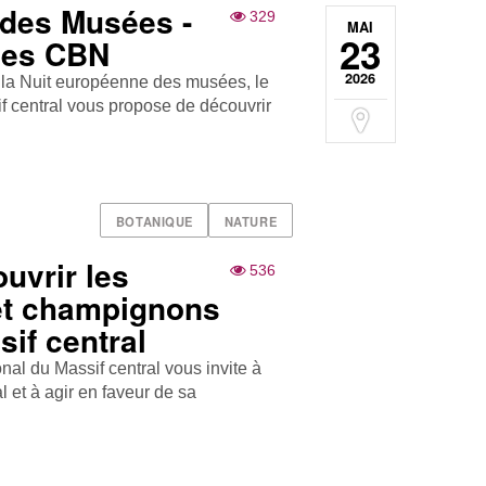
 des Musées -
329
MAI
23
des CBN
2026
e la Nuit européenne des musées, le
f central vous propose de découvrir
BOTANIQUE
NATURE
uvrir les
536
 et champignons
if central
nal du Massif central vous invite à
l et à agir en faveur de sa