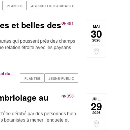
PLANTES
AGRICULTURE-DURABLE
es et belles des
491
MAI
30
2026
lantes qui poussent près des champs
ne relation étroite avec les paysans
al du
PLANTES
JEUNE-PUBLIC
ambriolage au
358
JUIL.
29
2026
t d’être dérobé par des personnes bien
es botanistes à mener l’enquête et