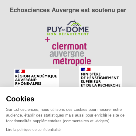
Echosciences Auvergne est soutenu par
Cookies
Sur Echosciences, nous utilisons des cookies pour mesurer notre
Echosciences Auvergne est le réseau social des amateurs
audience, établir des statistiques mais aussi pour enrichir le site de
de sciences et de technologies du territoire. Propulsé par
fonctionnalités supplémentaires (commentaires et widgets).
astu'sciences
.
Lire la politique de confidentialité