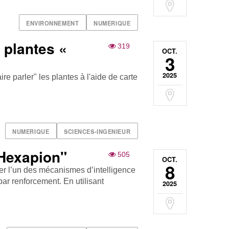
ENVIRONNEMENT
NUMERIQUE
s plantes «
319
OCT.
3
2025
re parler" les plantes à l'aide de carte
NUMERIQUE
SCIENCES-INGENIEUR
"Hexapion"
505
OCT.
8
nter l’un des mécanismes d’intelligence
par renforcement. En utilisant
2025