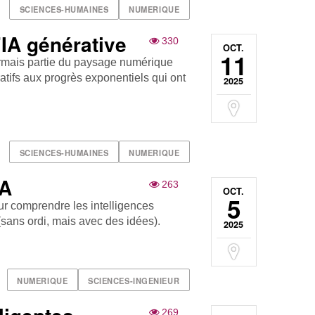
SCIENCES-HUMAINES
NUMERIQUE
'IA générative
330
OCT.
11
ésormais partie du paysage numérique
tifs aux progrès exponentiels qui ont
2025
SCIENCES-HUMAINES
NUMERIQUE
IA
263
OCT.
5
r comprendre les intelligences
 (sans ordi, mais avec des idées).
2025
NUMERIQUE
SCIENCES-INGENIEUR
269