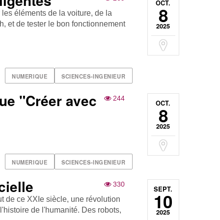
lligentes
OCT.
8
 les éléments de la voiture, de la
h, et de tester le bon fonctionnement
2025
NUMERIQUE
SCIENCES-INGENIEUR
que "Créer avec
244
OCT.
8
2025
NUMERIQUE
SCIENCES-INGENIEUR
cielle
330
SEPT.
10
but de ce XXIe siècle, une révolution
'histoire de l'humanité. Des robots,
2025