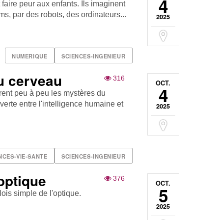
4
t faire peur aux enfants. Ils imaginent
s, par des robots, des ordinateurs...
2025
NUMERIQUE
SCIENCES-INGENIEUR
u cerveau
316
OCT.
4
rent peu à peu les mystères du
erte entre l'intelligence humaine et
2025
NCES-VIE-SANTE
SCIENCES-INGENIEUR
'optique
376
OCT.
5
 lois simple de l'optique.
2025