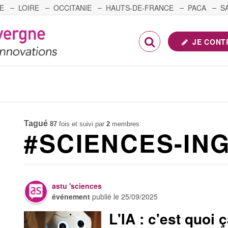
E
LOIRE
OCCITANIE
HAUTS-DE-FRANCE
PACA
S
FRANCHE-COMTÉ
JE CONT
Tagué
87
fois et suivi par
2
membres
#SCIENCES-IN
astu 'sciences
événement
publié le
25/09/2025
L'IA : c'est quoi 