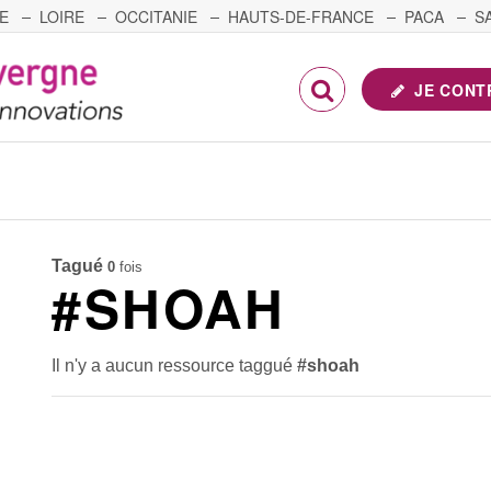
E
LOIRE
OCCITANIE
HAUTS-DE-FRANCE
PACA
S
FRANCHE-COMTÉ
JE CONT
Tagué
0
fois
#SHOAH
Il n'y a aucun ressource taggué
#shoah