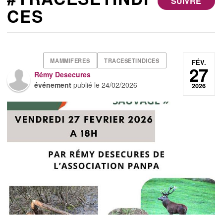
SUIVRE
CES
MAMMIFERES
TRACESETINDICES
FÉV.
27
Rémy Desecures
événement
publié le
24/02/2026
2026