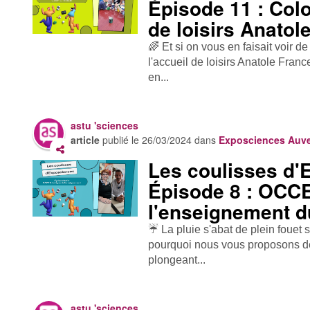
Épisode 11 : Col
de loisirs Anatol
🌈 Et si on vous en faisait voir d
l'accueil de loisirs Anatole Fran
en...
astu 'sciences
article
publié le
26/03/2024
dans
Exposciences Auv
Les coulisses d'
Épisode 8 : OCCE
l'enseignement 
☔ La pluie s'abat de plein fouet s
pourquoi nous vous proposons de
plongeant...
astu 'sciences