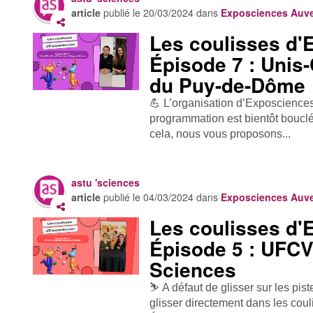
article
publié le
20/03/2024
dans
Exposciences Auv
Les coulisses d'
Épisode 7 : Unis
du Puy-de-Dôme
💪 L’organisation d’Exposcience
programmation est bientôt bouclé
cela, nous vous proposons...
astu 'sciences
article
publié le
04/03/2024
dans
Exposciences Auv
Les coulisses d'
Épisode 5 : UFCV
Sciences
⛷️ A défaut de glisser sur les pis
glisser directement dans les co