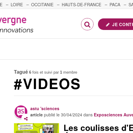
E
LOIRE
OCCITANIE
HAUTS-DE-FRANCE
PACA
S
FRANCHE-COMTÉ
JE CONT
Tagué
6
fois et suivi par
1
membre
#VIDEOS
astu 'sciences
article
publié le
30/04/2024
dans
Exposciences Auv
Les coulisses d'