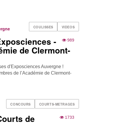
COULISSES
VIDEOS
ergne
Exposciences -
989
émie de Clermont-
ses d'Exposciences Auvergne !
membres de l’Académie de Clermont-
CONCOURS
COURTS-METRAGES
Courts de
1733