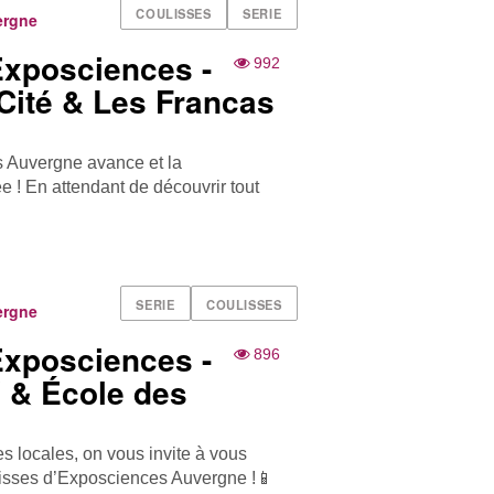
COULISSES
SERIE
ergne
Exposciences -
992
-Cité & Les Francas
s Auvergne avance et la
e ! En attendant de découvrir tout
SERIE
COULISSES
ergne
Exposciences -
896
 & École des
tes locales, on vous invite à vous
ulisses d’Exposciences Auvergne !📱