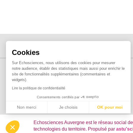
Cookies
Sur Echosciences, nous utilisons des cookies pour mesurer
notre audience, établir des statistiques mais aussi pour enrichir le
site de fonctionnalités supplémentaires (commentaires et
widgets).
Lire la politique de confidentialité
Consentements certifiés par
Non merci
Je choisis
OK pour moi
Axeptio consent
Plateforme de Gestion du Consentement : Personnalisez vo
Echosciences Auvergne est le réseau social de
technologies du territoire. Propulsé par
astu's
Notre plateforme vous permet d'adapter et de gérer vos param