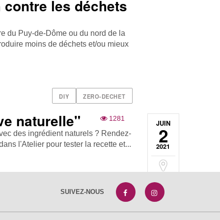
 contre les déchets
toire du Puy-de-Dôme ou du nord de la
roduire moins de déchets et/ou mieux
DIY
ZERO-DECHET
ve naturelle"
1281
JUIN
2
vec des ingrédient naturels ? Rendez-
ans l'Atelier pour tester la recette et...
2021
SUIVEZ-NOUS