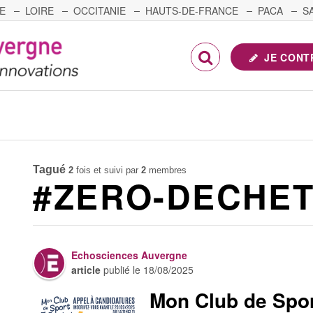
E
LOIRE
OCCITANIE
HAUTS-DE-FRANCE
PACA
S
FRANCHE-COMTÉ
JE CONT
Tagué
2
fois et suivi par
2
membres
#ZERO-DECHE
Echosciences Auvergne
article
publié le
18/08/2025
Mon Club de Spor