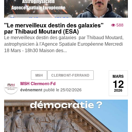
"Le merveilleux destin des galaxies"
588
par Thibaud Moutard (ESA)
Le merveilleux destin des galaxies par Thibaud Moutard,
astrophysicien à l'Agence Spatiale Européenne Mercredi
18 Mars - 18h30 Maison des...
MSH
CLERMONT-FERRAND
MARS
12
MSH Clermont-Fd
événement
publié le
25/02/2026
2026