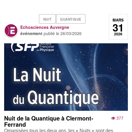
NUIT
QUANTIQUE
MARS
31
Echosciences Auvergne
événement
publié le
26/03/2026
2026
Nuit de la Quantique à Clermont-
377
Ferrand
Organisées tous les deux ans, les « Nuits » sont des