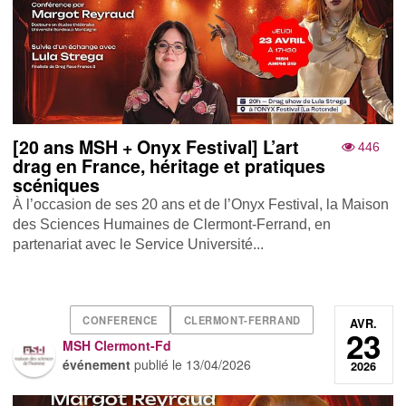
[20 ans MSH + Onyx Festival] L’art
446
drag en France, héritage et pratiques
scéniques
À l’occasion de ses 20 ans et de l’Onyx Festival, la Maison
des Sciences Humaines de Clermont-Ferrand, en
partenariat avec le Service Université...
CONFERENCE
CLERMONT-FERRAND
AVR.
23
MSH Clermont-Fd
événement
publié le
13/04/2026
2026