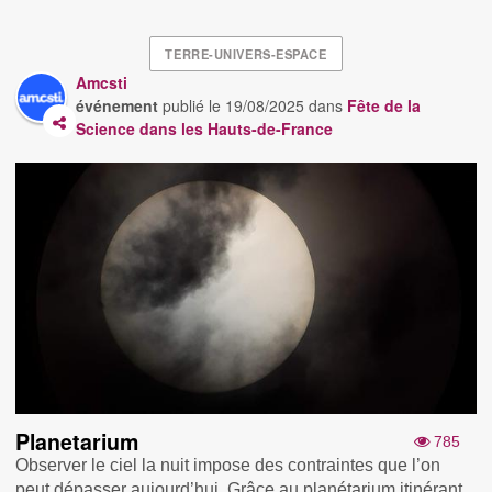
TERRE-UNIVERS-ESPACE
Amcsti
événement
publié le
19/08/2025
dans
Fête de la
Science dans les Hauts-de-France
Planetarium
785
Observer le ciel la nuit impose des contraintes que l’on
peut dépasser aujourd’hui. Grâce au planétarium itinérant,