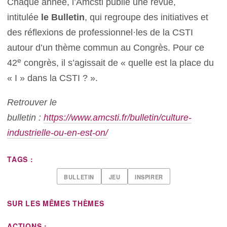
Chaque année, l’Amcsti publie une revue,
intitulée
le Bulletin
, qui regroupe des initiatives et
des réflexions de professionnel·les de la CSTI
autour d’un thème commun au Congrès. Pour ce
e
42
congrès, il s’agissait de « quelle est la place du
« I » dans la CSTI ? ».
Retrouver le
bulletin :
https://www.amcsti.fr/bulletin/culture-
industrielle-ou-en-est-on/
TAGS :
BULLETIN
JEU
INSPIRER
SUR LES MÊMES THÈMES
ACTIONS :