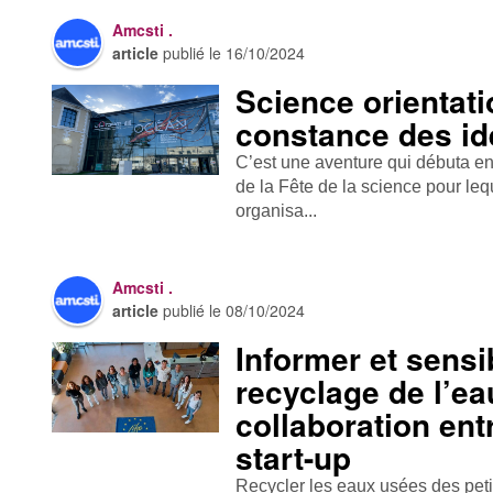
Amcsti .
article
publié le
16/10/2024
Science orientati
constance des i
C’est une aventure qui débuta en
de la Fête de la science pour l
organisa...
Amcsti .
article
publié le
08/10/2024
Informer et sensib
recyclage de l’ea
collaboration ent
start-up
Recycler les eaux usées des pet