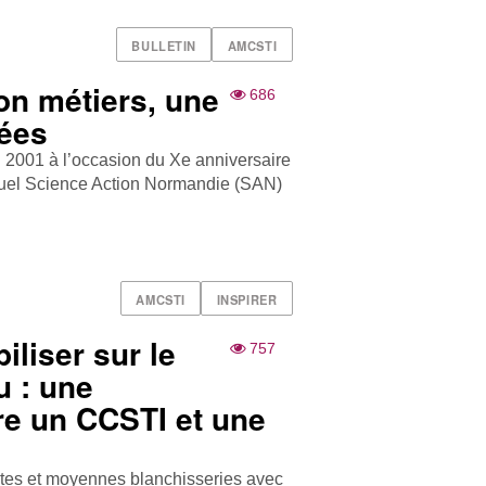
BULLETIN
AMCSTI
on métiers, une
686
dées
 2001 à l’occasion du Xe anniversaire
equel Science Action Normandie (SAN)
AMCSTI
INSPIRER
iliser sur le
757
u : une
re un CCSTI et une
ites et moyennes blanchisseries avec