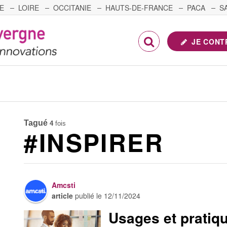
E
LOIRE
OCCITANIE
HAUTS-DE-FRANCE
PACA
S
FRANCHE-COMTÉ
JE CONT
Tagué
4
fois
#INSPIRER
Amcsti
article
publié le
12/11/2024
Usages et pratiq