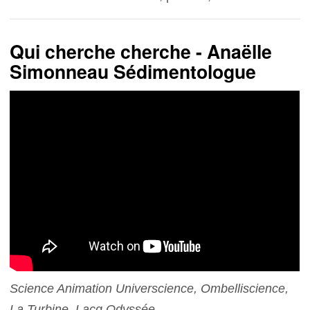
Qui cherche cherche - Anaëlle
Simonneau Sédimentologue
Science Animation Universcience, Ombelliscience,
La Turbine, Lacq Odyssée