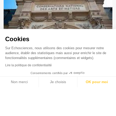
Cookies
« De la genèse jusqu’au début du
2658
XXIème siècle, le CNAM a été porté très haut
Sur Echosciences, nous utilisons des cookies pour mesurer notre
par de brillantes personnalités »
audience, établir des statistiques mais aussi pour enrichir le site de
fonctionnalités supplémentaires (commentaires et widgets).
Vous pouvez contribuer à enrichir la publication ci-
jointe: Centième anniversaire du premier diplôme
Lire la politique de confidentialité
d'ingénieur CNAM ou envoyer votre proposition...
Consentements certifiés par
Non merci
Je choisis
OK pour moi
Axeptio consent
Plateforme de Gestion du Consentement : Personnalisez vos O
Notre plateforme vous permet d'adapter et de gérer vos paramètr
Echosciences Auvergne
Conditions Générales d'utilisation
est le réseau social des
amateurs de sciences et de technologies du territoire.