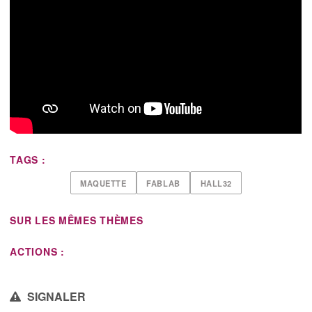
TAGS :
MAQUETTE
FABLAB
HALL32
SUR LES MÊMES THÈMES
ACTIONS :
SIGNALER