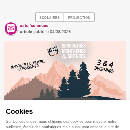
SCOLAIRES
PROJECTION
astu 'sciences
article
publié le
04/08/2026
Cookies
Festival des Rencontres Montagnes et
Sciences 2026 - 13e édition - Séances
Sur Echosciences, nous utilisons des cookies pour mesurer notre
Scolaires (gratuit)
audience, établir des statistiques mais aussi pour enrichir le site de