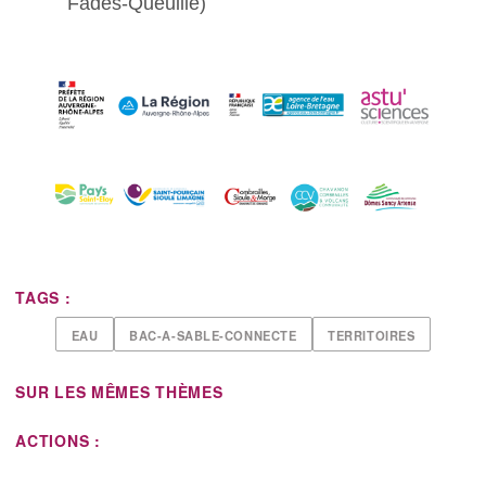
Fades-Queuille)
TAGS :
EAU
BAC-A-SABLE-CONNECTE
TERRITOIRES
SUR LES MÊMES THÈMES
ACTIONS :