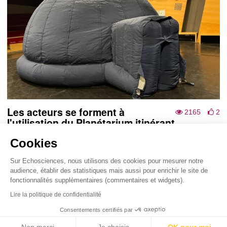
Les acteurs se forment à
2165
2
l'utilisation du Planétarium itinérant
Ce lundi 5 février 2024, au sein des locaux
Cookies
d’astu’sciences, 13 stagiaires ont pu se former à
l’utilisation du planétarium gonflable. Grâce à la...
Sur Echosciences, nous utilisons des cookies pour mesurer notre
audience, établir des statistiques mais aussi pour enrichir le site de
fonctionnalités supplémentaires (commentaires et widgets).
Echosciences Auvergne
Conditions Générales d'utilisation
Lire la politique de confidentialité
est le réseau social des
Consentements certifiés par
amateurs de sciences et de technologies du territoire.
Propulsé par
astu'sciences
.