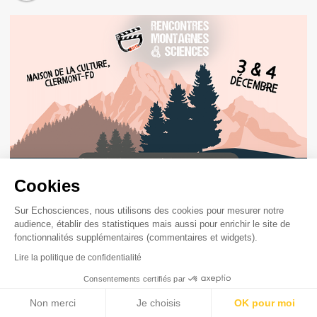
Cookies
Festival des Rencontres Montagnes et
Sciences 2026 - 13e édition - Séances
Sur Echosciences, nous utilisons des cookies pour mesurer notre
Scolaires (gratuit)
audience, établir des statistiques mais aussi pour enrichir le site de
fonctionnalités supplémentaires (commentaires et widgets).
Les Rencontres Montagnes & Sciences reviennent le jeudi
3 et vendredi 4 décembre 2026 à la Maison de la Culture
Lire la politique de confidentialité
de Clermont-Ferrand.Cette année,...
Consentements certifiés par
Non merci
Je choisis
OK pour moi