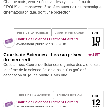
Chaque mois, venez découvrir les cycles cinéma du
CROUS qui consacrent 3 soirées autour d'une thématique
cinématographique, dont une projection...
FETE-DE-LA-SCIENCE
COURTS-METRAGES
OCT.
10
Courts de Sciences Clermont-Ferrand
événement
publié le
18/09/2018
2018
Courts de Sciences - Les surprises
2157
du mercredi
Cette année, Courts de Sciences organise des ateliers sur
le thème de la science-fiction ainsi qu'un goûter à
destination du jeune public. Dans une...
FETE-DE-LA-SCIENCE
SCIENCE-FICTION
OCT.
12
Courts de Sciences Clermont-Ferrand
événement
publié le
18/09/2018