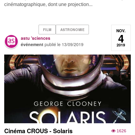
cinématographique, dont une projection...
FILM
ASTRONOMIE
NOV.
4
astu 'sciences
événement
publié le
13/09/2019
2019
Cinéma CROUS - Solaris
1626