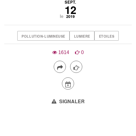
SEPT.
12
le
2019
POLLUTION-LUMINEUSE
LUMIERE
ETOILES
1614
0
SIGNALER