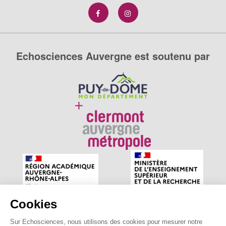
Echosciences Auvergne est soutenu par
Cookies
Sur Echosciences, nous utilisons des cookies pour mesurer notre
Echosciences Auvergne est le réseau social des amateurs