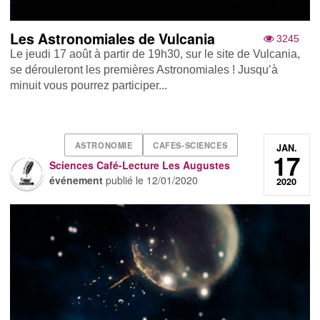
Les Astronomiales de Vulcania
3245
Le jeudi 17 août à partir de 19h30, sur le site de Vulcania,
se dérouleront les premières Astronomiales ! Jusqu’à
minuit vous pourrez participer...
ASTRONOMIE
CAFES-SCIENCES
JAN.
17
Sciences Café-Lecture Les Augustes
événement
publié le
12/01/2020
2020