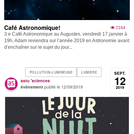
Café Astronomique!
2164
3 e Café Astronomique au Augustes, vendredi 17 janvier à
19h. Adam reviendra sur l'année 2019 en Astronomie avant
d'enchaîner sur le sujet du jour...
POLLUTION-LUMINEUSE
LUMIERE
SEPT.
12
astu 'sciences
événement
publié le
12/09/2019
2019