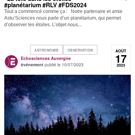
#planétarium #RLV #FDS2024
Tout a commencé comme ça : Notre partenaire et amie
Astu’Sciences nous parle d’un planétarium, qui permet
d’observer les étoiles. L’objet nous...
ASTRONOMIE
OBSERVATION
AOÛT
17
Echosciences Auvergne
événement
publié le
10/07/2023
2023