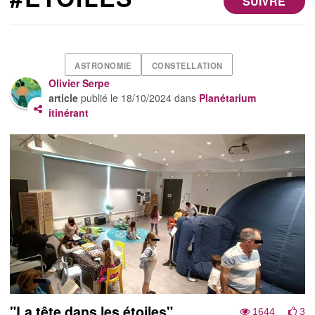
SUIVRE
ASTRONOMIE
CONSTELLATION
Olivier Serpe
article
publié le
18/10/2024
dans
Planétarium
itinérant
"La tête dans les étoiles"
1644
3