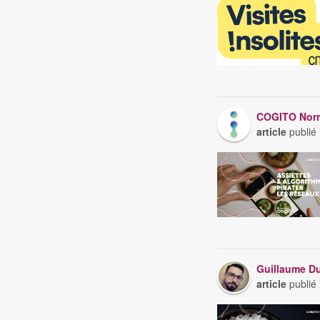
COGITO Nor
article
publié
Guillaume D
article
publié