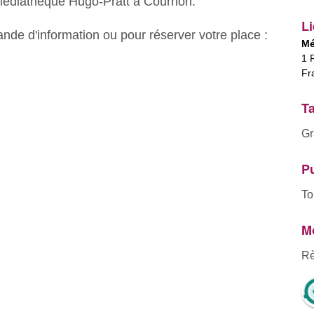
 médiathèque Hugo-Pratt à Cournon.
Li
nde d'information ou pour réserver votre place :
Mé
1 
Fr
Ta
Gr
Pu
To
Mo
Rè