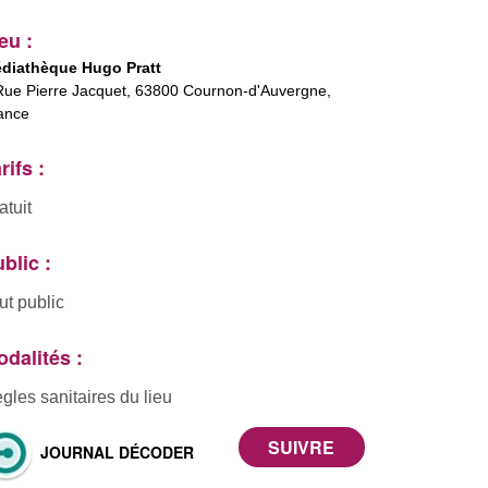
eu :
diathèque Hugo Pratt
Rue Pierre Jacquet, 63800 Cournon-d'Auvergne,
ance
rifs :
atuit
blic :
ut public
dalités :
gles sanitaires du lieu
JOURNAL DÉCODER