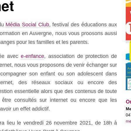
net
 du
Média Social Club
, festival des éducations aux
nformation en Auvergne, nous vous proosons aussi
anges pour les familles et les parents.
rée avec
e-enfance
, association de protection de
nternet, nous vous proposons de venir échanger sur
ccompagner son enfant ou son adolescent dans
d'internet, des réseaux sociaux ou encore des
stion essentielle alors que des contenus de toute
 être consultés sur internet ou encore que les
Or
voir un effet addictif.
Me
04
me
ura lieu le vendredi 26 novembre 2021, de 18h à