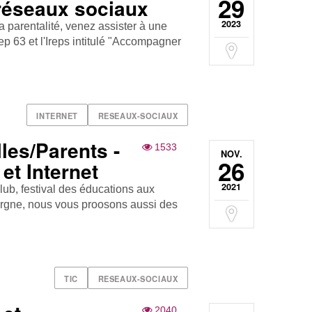
29
 réseaux sociaux
2023
 parentalité, venez assister à une
p 63 et l'Ireps intitulé "Accompagner
INTERNET
RESEAUX-SOCIAUX
les/Parents -
1533
NOV.
26
et Internet
2021
ub , festival des éducations aux
ergne, nous vous proosons aussi des
TIC
RESEAUX-SOCIAUX
2040