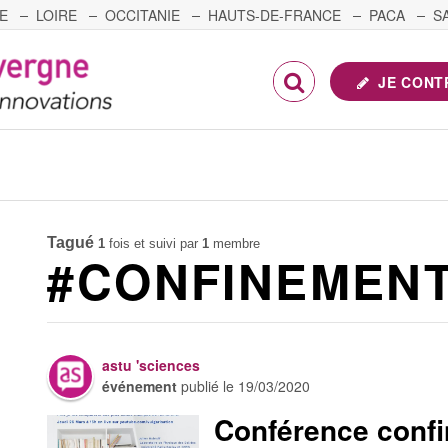
E
LOIRE
OCCITANIE
HAUTS-DE-FRANCE
PACA
S
FRANCHE-COMTÉ
JE CONT
Tagué
1
fois et suivi par
1
membre
#CONFINEMEN
astu 'sciences
événement
publié le
19/03/2020
Conférence confin