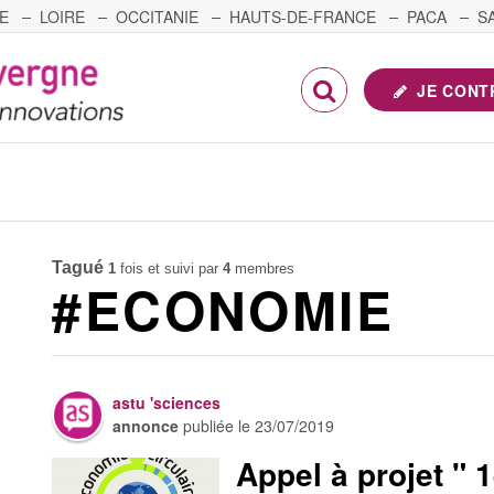
E
LOIRE
OCCITANIE
HAUTS-DE-FRANCE
PACA
S
FRANCHE-COMTÉ
JE CONT
Tagué
1
fois et suivi par
4
membres
#ECONOMIE
astu 'sciences
annonce
publiée le
23/07/2019
Appel à projet " 