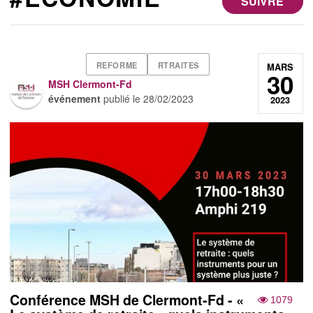
SUIVRE
REFORME
RTRAITES
MARS
30
MSH Clermont-Fd
événement
publié le
28/02/2023
2023
Conférence MSH de Clermont-Fd - «
1079