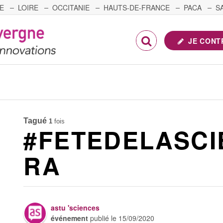
E
LOIRE
OCCITANIE
HAUTS-DE-FRANCE
PACA
S
FRANCHE-COMTÉ
JE CONT
Tagué
1
fois
#FETEDELASC
RA
astu 'sciences
événement
publié le
15/09/2020