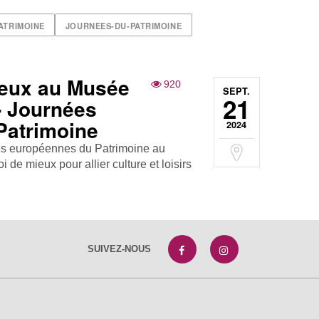
ATRIMOINE
JOURNEES-DU-PATRIMOINE
jeux au Musée
920
SEPT.
21
- Journées
Patrimoine
2024
ées européennes du Patrimoine au
 de mieux pour allier culture et loisirs
SUIVEZ-NOUS