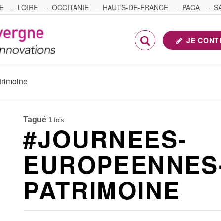
E
LOIRE
OCCITANIE
HAUTS-DE-FRANCE
PACA
S
FRANCHE-COMTÉ
JE CONT
trimoine
Tagué
1
fois
#JOURNEES-
EUROPEENNES
PATRIMOINE