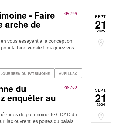
imoine - Faire
799
SEPT.
21
e arche de
2025
 en vous essayant à la conception
t pour la biodiversité ! Imaginez vos...
JOURNEES-DU-PATRIMOINE
AURILLAC
nne du
760
SEPT.
21
ez enquêter au
2024
opéennes du patrimoine, le CDAD du
Aurillac ouvrent les portes du palais