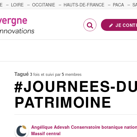
E
LOIRE
OCCITANIE
HAUTS-DE-FRANCE
PACA
S
FRANCHE-COMTÉ
JE CONT
Tagué
3
fois et suivi par
5
membres
#JOURNEES-DU
PATRIMOINE
Angélique Adevah Conservatoire botanique nation
Massif central