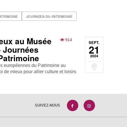
ATRIMOINE
JOURNEES-DU-PATRIMOINE
jeux au Musée
914
SEPT.
21
- Journées
Patrimoine
2024
ées européennes du Patrimoine au
 de mieux pour allier culture et loisirs
SUIVEZ-NOUS