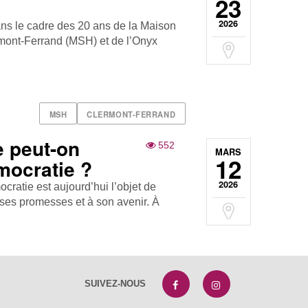
23
2026
ns le cadre des 20 ans de la Maison
ont-Ferrand (MSH) et de l’Onyx
MSH
CLERMONT-FERRAND
 peut-on
552
MARS
12
mocratie ?
2026
ocratie est aujourd’hui l’objet de
 ses promesses et à son avenir. À
SUIVEZ-NOUS