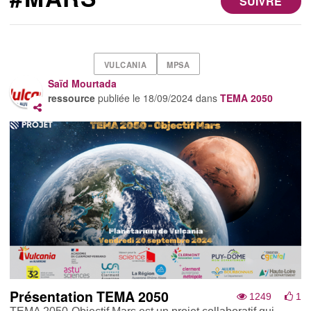
SUIVRE
VULCANIA
MPSA
Saïd Mourtada
ressource
publiée le
18/09/2024
dans
TEMA 2050
Présentation TEMA 2050
1249
1