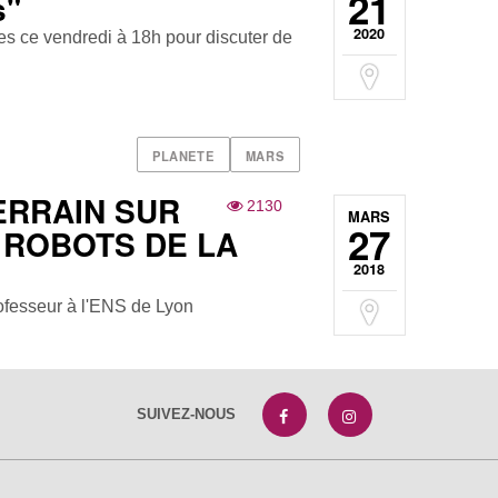
21
s"
2020
s ce vendredi à 18h pour discuter de
!
PLANETE
MARS
ERRAIN SUR
2130
MARS
27
 ROBOTS DE LA
2018
ofesseur à l'ENS de Lyon
SUIVEZ-NOUS