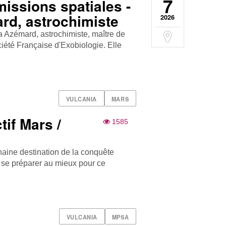
7
issions spatiales -
rd, astrochimiste
2026
a Azémard, astrochimiste, maître de
iété Française d'Exobiologie. Elle
VULCANIA
MARS
if Mars /
1585
haine destination de la conquête
ir se préparer au mieux pour ce
VULCANIA
MPSA