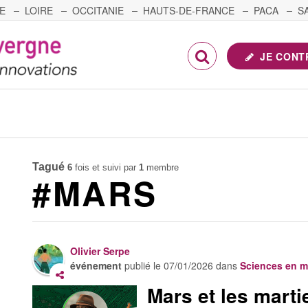
E
LOIRE
OCCITANIE
HAUTS-DE-FRANCE
PACA
S
FRANCHE-COMTÉ
JE CONT
Tagué
6
fois et suivi par
1
membre
#MARS
Olivier Serpe
événement
publié le
07/01/2026
dans
Sciences en 
Mars et les marti