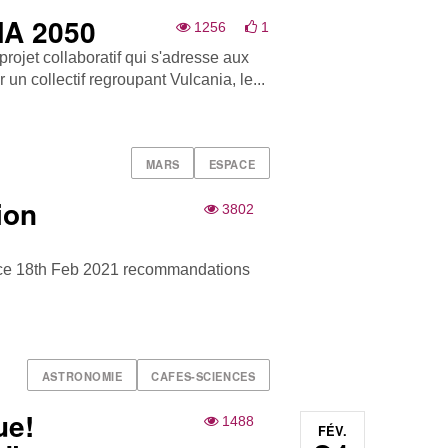
MA 2050
1256
1
rojet collaboratif qui s'adresse aux
 un collectif regroupant Vulcania, le...
MARS
ESPACE
ion
3802
nce 18th Feb 2021 recommandations
ASTRONOMIE
CAFES-SCIENCES
ue!
1488
FÉV.