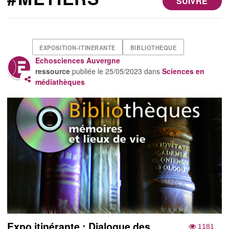
SUIVRE
EXPOSITION-ITINERANTE
BIBLIOTHEQUE
Echosciences Auvergne
ressource
publiée le
25/05/2023
dans
Sciences en
médiathèques
Expo itinérante : Dialogue des
1181