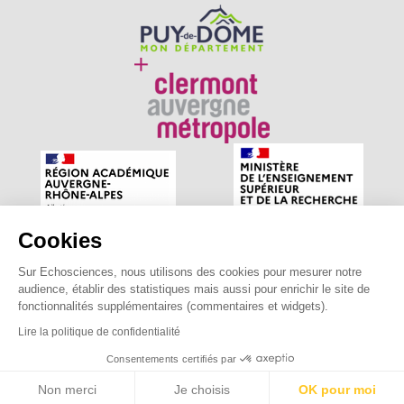
Cookies
Sur Echosciences, nous utilisons des cookies pour mesurer notre
Echosciences Auvergne est le réseau social des amateurs
audience, établir des statistiques mais aussi pour enrichir le site de
de sciences et de technologies du territoire. Propulsé par
fonctionnalités supplémentaires (commentaires et widgets).
astu'sciences
.
Lire la politique de confidentialité
Consentements certifiés par
Mentions légales
|
Politique de confidentialité
|
CGU
|
Ligne éditoriale
Non merci
Je choisis
OK pour moi