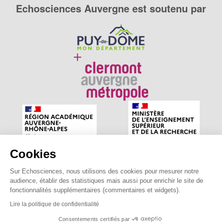
Echosciences Auvergne est soutenu par
Cookies
Sur Echosciences, nous utilisons des cookies pour mesurer notre
Echosciences Auvergne est le réseau social des amateurs
audience, établir des statistiques mais aussi pour enrichir le site de
de sciences et de technologies du territoire. Propulsé par
fonctionnalités supplémentaires (commentaires et widgets).
astu'sciences
.
Lire la politique de confidentialité
Consentements certifiés par
Mentions légales
|
Politique de confidentialité
|
CGU