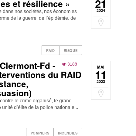
21
es et résilience »
2024
ite dans nos sociétés, nos économies
forme de la guerre, de l’épidémie, de
RAID
RISQUE
Clermont-Fd -
3188
MAI
11
nterventions du RAID
stance,
2023
suasion)
contre le crime organisé, le grand
 unité d’élite de la police nationale...
POMPIERS
INCENDIES