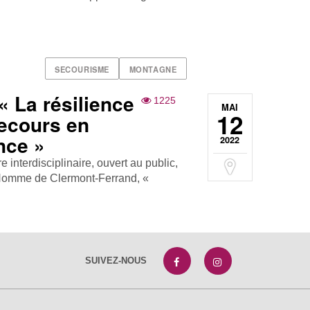
SECOURISME
MONTAGNE
« La résilience
1225
MAI
12
ecours en
nce »
2022
interdisciplinaire, ouvert au public,
'Homme de Clermont-Ferrand, «
SUIVEZ-NOUS