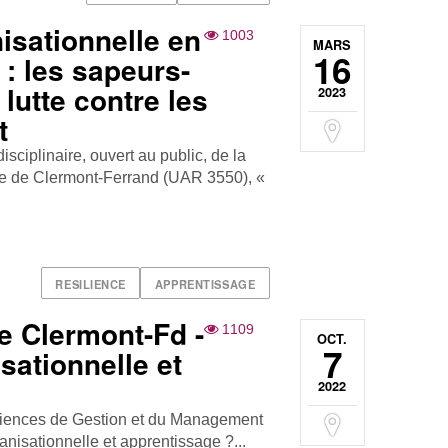
sationnelle en
1003
MARS
16
 : les sapeurs-
lutte contre les
2023
t
sciplinaire, ouvert au public, de la
e de Clermont-Ferrand (UAR 3550), «
RESILIENCE
APPRENTISSAGE
 Clermont-Fd -
1109
OCT.
7
sationnelle et
2022
Sciences de Gestion et du Management
anisationnelle et apprentissage ?...