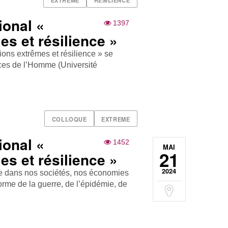
ional «
1397
es et résilience »
tions extrêmes et résilience » se
ces de l’Homme (Université
COLLOQUE
EXTREME
ional «
1452
MAI
21
es et résilience »
2024
ite dans nos sociétés, nos économies
forme de la guerre, de l’épidémie, de