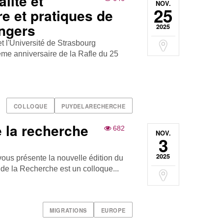
lité et
NOV.
25
re et pratiques de
angers
2025
t l'Université de Strasbourg
me anniversaire de la Rafle du 25
COLLOQUE
PUYDELARECHERCHE
e la recherche
682
NOV.
3
2025
ous présente la nouvelle édition du
de la Recherche est un colloque...
MIGRATIONS
EUROPE