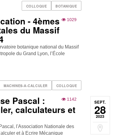
COLLOQUE
BOTANIQUE
cation - 4èmes
1029
ales du Massif
4
rvatoire botanique national du Massif
étropole du Grand Lyon, l’École
MACHINES-A-CALCULER
COLLOQUE
ise Pascal :
1142
SEPT.
28
er, calculateurs et
2023
Pascal, l'Association Nationale des
alculer et à Ecrire Mécanique