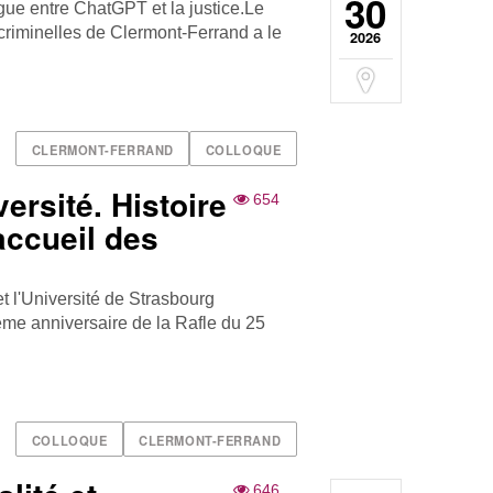
30
ogue entre ChatGPT et la justice.Le
 criminelles de Clermont-Ferrand a le
2026
CLERMONT-FERRAND
COLLOQUE
versité. Histoire
654
'accueil des
t l'Université de Strasbourg
me anniversaire de la Rafle du 25
COLLOQUE
CLERMONT-FERRAND
646