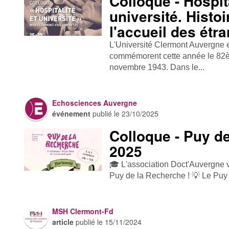
Colloque - Hospita
université. Histoi
l'accueil des étr
L'Université Clermont Auvergne e
commémorent cette année le 82è
novembre 1943. Dans le...
Echosciences Auvergne
événement
publié le
23/10/2025
Colloque - Puy d
2025
🎓 L'association Doct'Auvergne v
Puy de la Recherche ! 💡 Le Puy 
MSH Clermont-Fd
article
publié le
15/11/2024