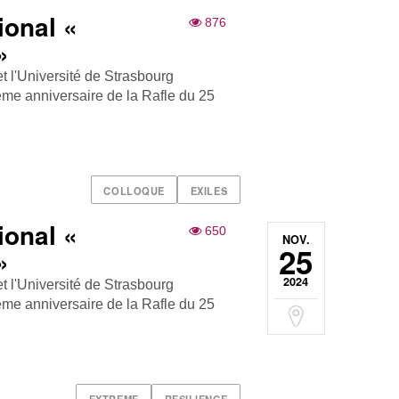
ional «
876
»
t l'Université de Strasbourg
me anniversaire de la Rafle du 25
COLLOQUE
EXILES
ional «
650
NOV.
25
»
2024
t l'Université de Strasbourg
me anniversaire de la Rafle du 25
EXTREME
RESILIENCE