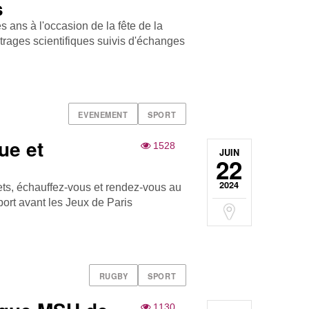
s
s ans à l'occasion de la fête de la
trages scientifiques suivis d'échanges
EVENEMENT
SPORT
ue et
1528
JUIN
22
2024
ets, échauffez-vous et rendez-vous au
port avant les Jeux de Paris
RUGBY
SPORT
1130