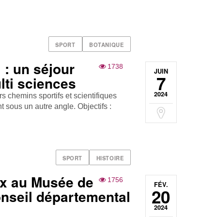
SPORT
BOTANIQUE
l : un séjour
1738
JUIN
7
lti sciences
2024
rs chemins sportifs et scientifiques
 sous un autre angle. Objectifs :
SPORT
HISTOIRE
ux au Musée de
1756
FÉV.
20
onseil départemental
2024