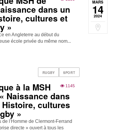
ique MSH de
MARS
14
Naissance dans un
stoire, cultures et
2024
y »
rce en Angleterre au début du
gieuse école privée du même nom...
RUGBY
SPORT
que à la MSH
1145
 « Naissance dans
 Histoire, cultures
ugby »
es de l'Homme de Clermont-Ferrand
rise directe » ouvert à tous les