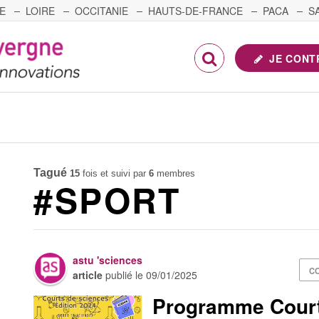
E
LOIRE
OCCITANIE
HAUTS-DE-FRANCE
PACA
S
FRANCHE-COMTÉ
JE CONT
Tagué
15
fois et suivi par
6
membres
#SPORT
astu 'sciences
C
article
publié le
09/01/2025
Programme Court