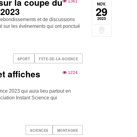
sur la coupe du
1361
NOV.
29
 2023
2023
rebondissements et de discussions
l sur les événements qui ont ponctué
SPORT
FETE-DE-LA-SCIENCE
et affiches
1224
ence 2023 qui aura lieu partout en
ciation Instant Science qui
SCIENCES
MONTAGNE