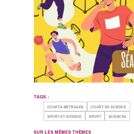
TAGS :
COURTS-METRAGES
COURT-DE-SCIENCE
SPORT-ET-SCIENCE
SPORT
SCIENCES
SUR LES MÊMES THÈMES