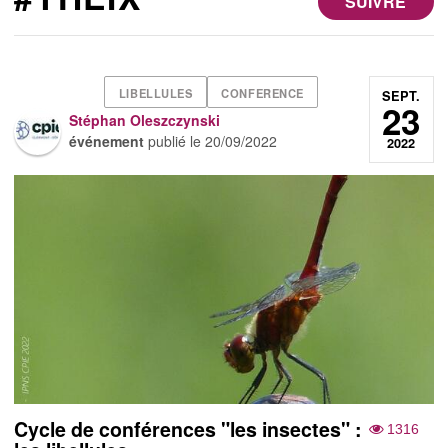
SUIVRE
LIBELLULES
CONFERENCE
SEPT.
23
Stéphan Oleszczynski
événement
publié le
20/09/2022
2022
Cycle de conférences "les insectes" :
1316