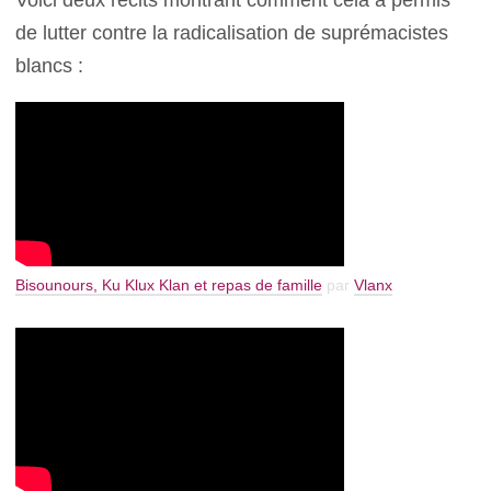
de lutter contre la radicalisation de suprémacistes
blancs :
Bisounours, Ku Klux Klan et repas de famille
par
Vlanx