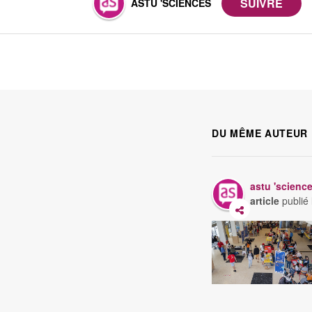
ASTU 'SCIENCES
DU MÊME AUTEUR
astu 'scienc
article
publié