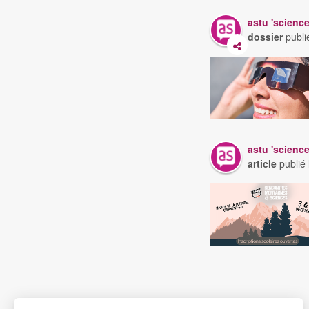
astu 'scienc
dossier
publi
astu 'scienc
article
publié