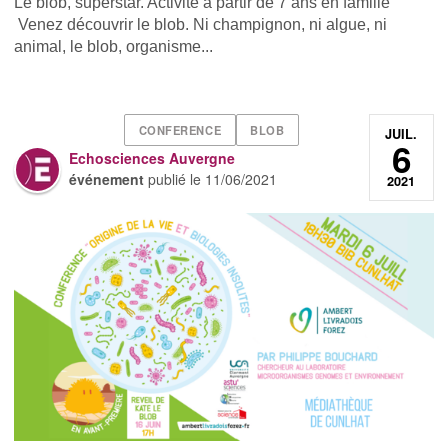
Le blob, superstar. Activité à partir de 7 ans en famille
Venez découvrir le blob. Ni champignon, ni algue, ni
animal, le blob, organisme...
CONFERENCE
BLOB
JUIL.
6
Echosciences Auvergne
événement
publié le
11/06/2021
2021