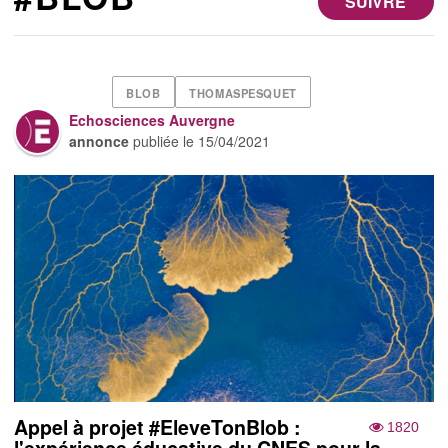
SUIVRE
BLOB
THOMASPESQUET
Echosciences Auvergne
annonce
publiée le
15/04/2021
Appel à projet #EleveTonBlob :
1820