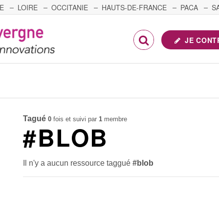
E
LOIRE
OCCITANIE
HAUTS-DE-FRANCE
PACA
S
FRANCHE-COMTÉ
JE CONT
Tagué
0
fois et suivi par
1
membre
#BLOB
Il n'y a aucun ressource taggué
#blob