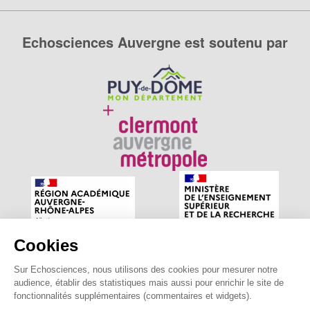
Echosciences Auvergne est soutenu par
Cookies
Sur Echosciences, nous utilisons des cookies pour mesurer notre
Echosciences Auvergne est le réseau social des amateurs
audience, établir des statistiques mais aussi pour enrichir le site de
de sciences et de technologies du territoire. Propulsé par
fonctionnalités supplémentaires (commentaires et widgets).
astu'sciences
.