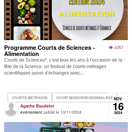
Programme Courts de Sciences -
1057
Alimentation
Courts de Sciences*, c'est tous les ans à l'occasion de la
fête de la Science, un festival de courts-métrages
scientifiques suivis d'échanges avec...
COURTS-METRAGES
COURTSDESCIENCESENBALADE
NOV.
16
Agathe Baudelot
événement
publié le
13/11/2024
2024