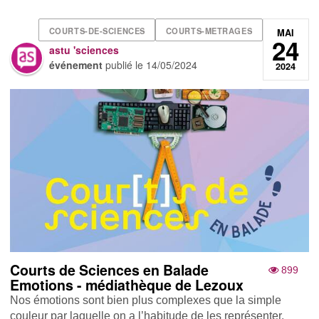
COURTS-DE-SCIENCES
COURTS-METRAGES
MAI
24
astu 'sciences
événement
publié le
14/05/2024
2024
Courts de Sciences en Balade
899
Emotions - médiathèque de Lezoux
Nos émotions sont bien plus complexes que la simple
couleur par laquelle on a l’habitude de les représenter.