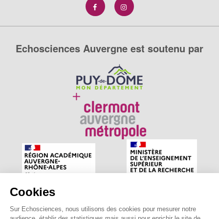
Echosciences Auvergne est soutenu par
Cookies
Sur Echosciences, nous utilisons des cookies pour mesurer notre
Echosciences Auvergne est le réseau social des amateurs
audience, établir des statistiques mais aussi pour enrichir le site de