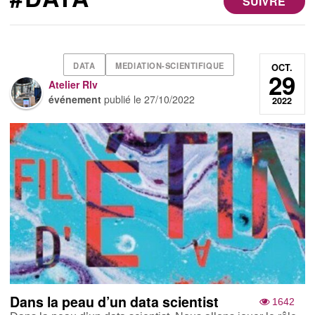
SUIVRE
DATA
MEDIATION-SCIENTIFIQUE
OCT.
29
Atelier Rlv
événement
publié le
27/10/2022
2022
Dans la peau d’un data scientist
1642